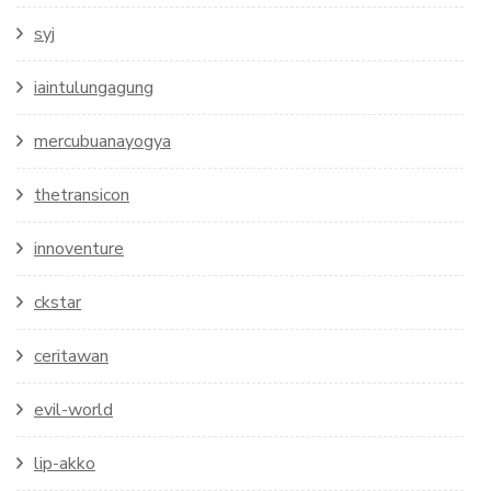
syj
iaintulungagung
mercubuanayogya
thetransicon
innoventure
ckstar
ceritawan
evil-world
lip-akko