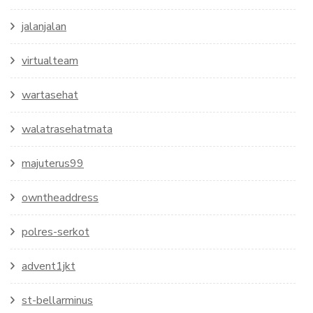
jalanjalan
virtualteam
wartasehat
walatrasehatmata
majuterus99
owntheaddress
polres-serkot
advent1jkt
st-bellarminus