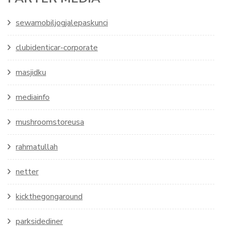
sewamobiljogjalepaskunci
clubidenticar-corporate
masjidku
mediainfo
mushroomstoreusa
rahmatullah
netter
kickthegongaround
parksidediner