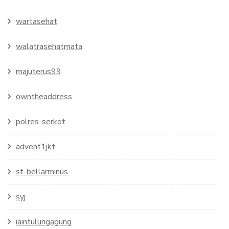
wartasehat
walatrasehatmata
majuterus99
owntheaddress
polres-serkot
advent1jkt
st-bellarminus
syj
iaintulungagung