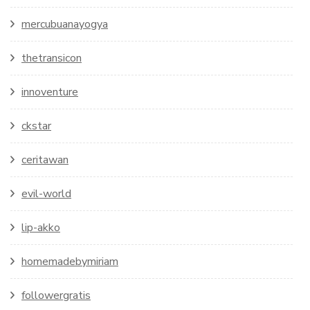
mercubuanayogya
thetransicon
innoventure
ckstar
ceritawan
evil-world
lip-akko
homemadebymiriam
followergratis