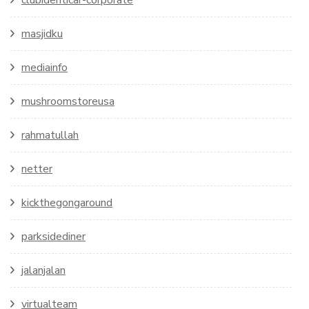
masjidku
mediainfo
mushroomstoreusa
rahmatullah
netter
kickthegongaround
parksidediner
jalanjalan
virtualteam