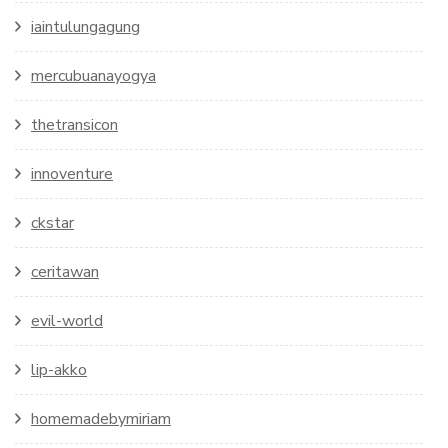
iaintulungagung
mercubuanayogya
thetransicon
innoventure
ckstar
ceritawan
evil-world
lip-akko
homemadebymiriam