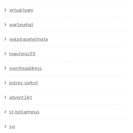
virtualteam
wartasehat
walatrasehatmata
majuterus99
owntheaddress
polres-serkot
advent1jkt
st-bellarminus
syj