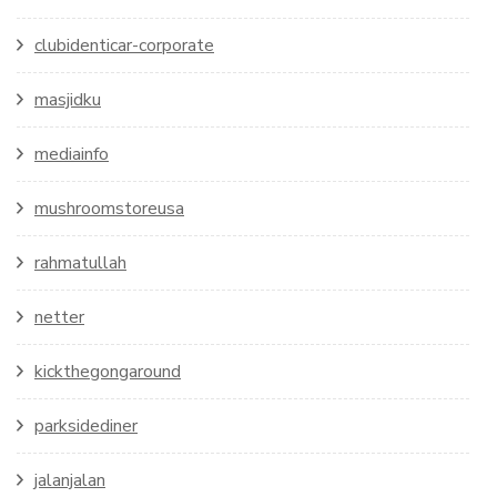
clubidenticar-corporate
masjidku
mediainfo
mushroomstoreusa
rahmatullah
netter
kickthegongaround
parksidediner
jalanjalan