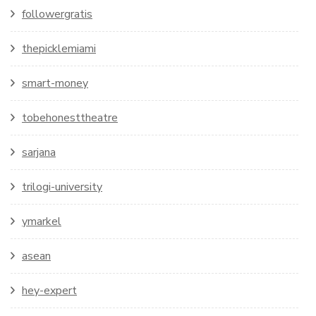
followergratis
thepicklemiami
smart-money
tobehonesttheatre
sarjana
trilogi-university
ymarkel
asean
hey-expert