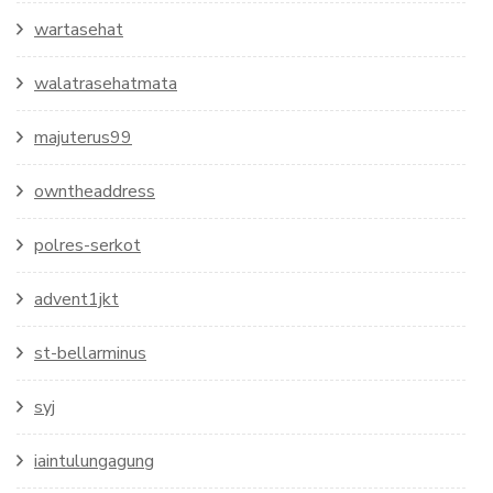
wartasehat
walatrasehatmata
majuterus99
owntheaddress
polres-serkot
advent1jkt
st-bellarminus
syj
iaintulungagung