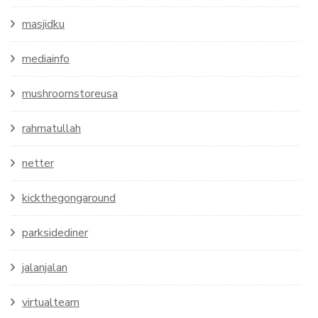
masjidku
mediainfo
mushroomstoreusa
rahmatullah
netter
kickthegongaround
parksidediner
jalanjalan
virtualteam