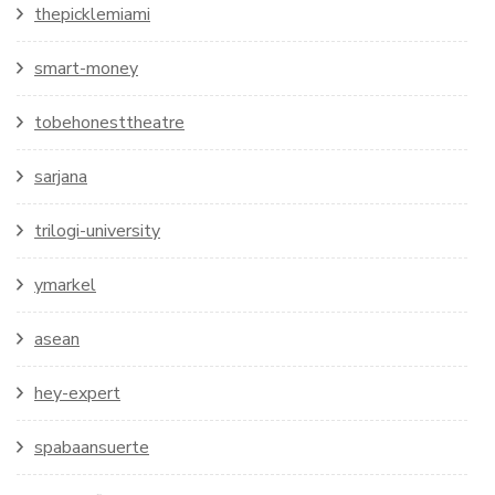
thepicklemiami
smart-money
tobehonesttheatre
sarjana
trilogi-university
ymarkel
asean
hey-expert
spabaansuerte