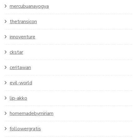
mercubuanayogya
thetransicon
innoventure
ckstar
ceritawan
evil-world
lip-akko
homemadebymiriam
followergratis