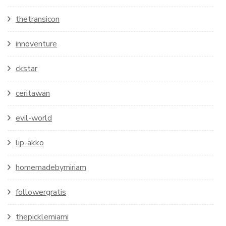
thetransicon
innoventure
ckstar
ceritawan
evil-world
lip-akko
homemadebymiriam
followergratis
thepicklemiami