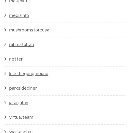
masjidku
mediainfo
mushroomstoreusa
rahmatullah
netter
kickthegongaround
parksidediner
jalanjalan
virtualteam
wartasehat