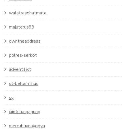
walatrasehatmata
majuterus99
owntheaddress
polres-serkot
advent1jkt
st-bellarminus
syj
iaintulungagung
mercubuanayogya