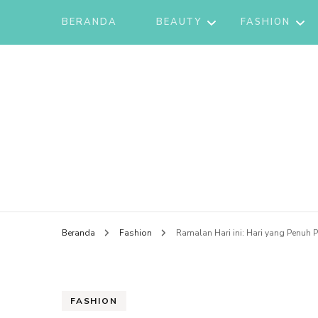
BERANDA
BEAUTY
FASHION
HAIR
REVIEWS
MAKEUP
TIPS PRA
SKINCARE
TREN MOD
viraliz
Beranda
Fashion
Ramalan Hari ini: Hari yang Penuh 
FASHION