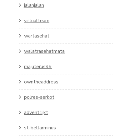
jalanjalan
virtualteam
wartasehat
walatrasehatmata
majuterus99
owntheaddress
polres-serkot
advent1jkt
st-bellarminus