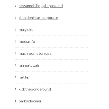
sewamobiljogjalepaskunci
clubidenticar-corporate
masjidku
mediainfo
mushroomstoreusa
rahmatullah
netter
kickthegongaround
parksidediner