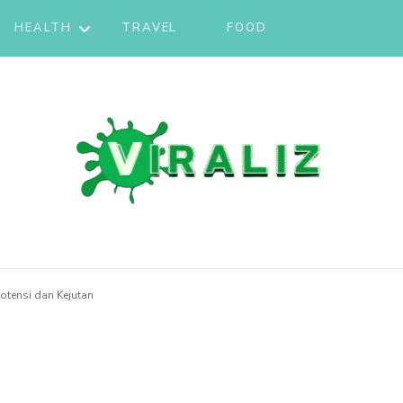
HEALTH
TRAVEL
FOOD
FITNESS
KTIS
KESEHATAN
MENTAL
E
NUTRITION
ou.site
Potensi dan Kejutan