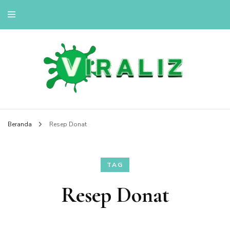
viralizou.site
Beranda
Resep Donat
TAG
Resep Donat