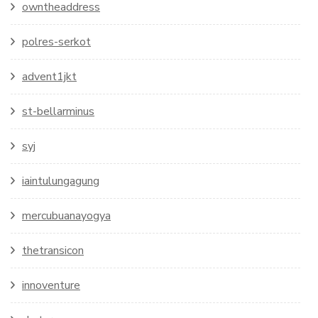
owntheaddress
polres-serkot
advent1jkt
st-bellarminus
syj
iaintulungagung
mercubuanayogya
thetransicon
innoventure