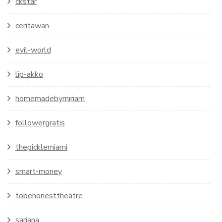
ckstar
ceritawan
evil-world
lip-akko
homemadebymiriam
followergratis
thepicklemiami
smart-money
tobehonesttheatre
sarjana